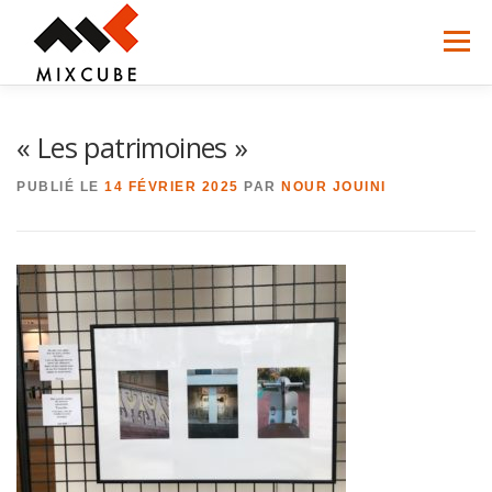
Aller
Menu
au
contenu
MIXCUBE
ACCUEIL DE LOISIRS
ACTIVITÉS
ACTUALITÉS
CONTACT
« Les patrimoines »
INFORMATIONS PRATIQUES
PUBLIÉ LE
14 FÉVRIER 2025
PAR
NOUR JOUINI